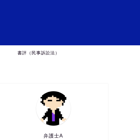
ミ
）
書評（民事訴訟法）
弁護士A