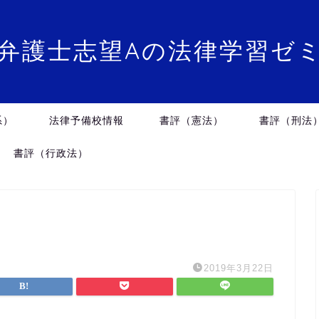
弁護士志望Aの法律学習ゼ
系）
法律予備校情報
書評（憲法）
書評（刑法
書評（行政法）
2019年3月22日