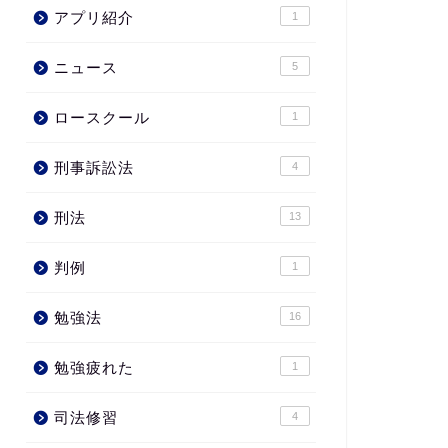
アプリ紹介
1
ニュース
5
ロースクール
1
刑事訴訟法
4
刑法
13
判例
1
勉強法
16
勉強疲れた
1
司法修習
4