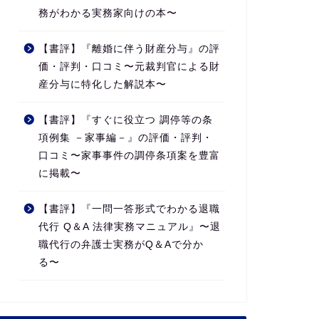
務がわかる実務家向けの本〜
【書評】『離婚に伴う財産分与』の評
価・評判・口コミ〜元裁判官による財
産分与に特化した解説本〜
【書評】『すぐに役立つ 調停等の条
項例集 －家事編－』の評価・評判・
口コミ〜家事事件の調停条項案を豊富
に掲載〜
【書評】『一問一答形式でわかる退職
代行 Q＆A 法律実務マニュアル』〜退
職代行の弁護士実務がQ＆Aで分か
る〜