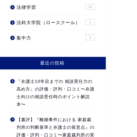
法律学習
13
法科大学院（ロースクール）
2
集中力
5
最近の投稿
『弁護士10年目までの 相談受任力の
高め方』の評価・評判・口コミ〜弁護
士向けの相談受任時のポイント解説
本〜
【書評】『離婚事件における 家庭裁
判所の判断基準と弁護士の留意点』の
評価・評判・口コミ〜家庭裁判所の実