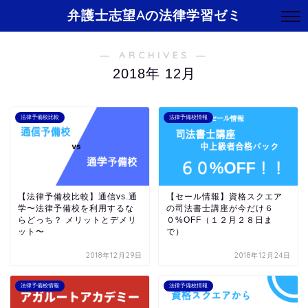
弁護士志望Aの法律学習ゼミ
― ARCHIVES ―
2018年 12月
法律予備校比較
法律予備校情報
【法律予備校比較】通信vs.通
【セール情報】資格スクエア
学〜法律予備校を利用するな
の司法書士講座が今だけ６
らどっち？ メリットとデメリ
０%OFF（１２月２８日ま
ット〜
で）
2018年12月29日
2018年12月24日
法律予備校情報
法律予備校情報