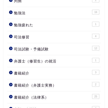
1
判例
16
勉強法
1
勉強疲れた
4
司法修習
12
司法試験・予備試験
1
弁護士（修習生）の就活
3
書籍紹介
2
書籍紹介（弁護士実務）
25
書籍紹介（法律系）