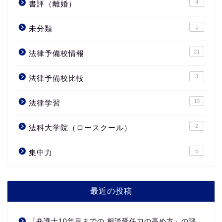
4
書評（離婚）
1
未分類
21
法律予備校情報
3
法律予備校比較
13
法律学習
2
法科大学院（ロースクール）
5
集中力
最近の投稿
『弁護士10年目までの 相談受任力の高め方』の評