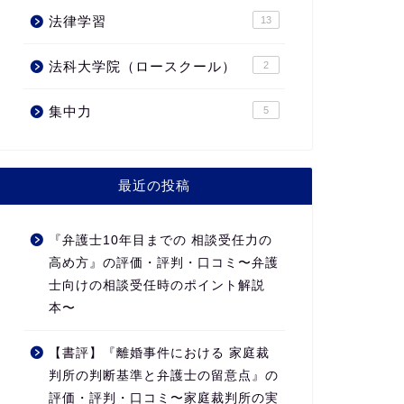
法律学習
13
法科大学院（ロースクール）
2
集中力
5
最近の投稿
『弁護士10年目までの 相談受任力の
高め方』の評価・評判・口コミ〜弁護
士向けの相談受任時のポイント解説
本〜
【書評】『離婚事件における 家庭裁
判所の判断基準と弁護士の留意点』の
評価・評判・口コミ〜家庭裁判所の実