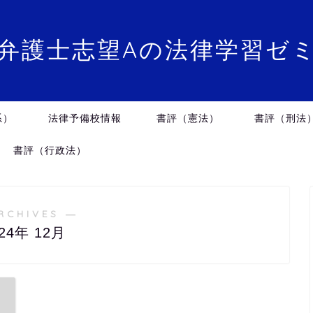
弁護士志望Aの法律学習ゼ
系）
法律予備校情報
書評（憲法）
書評（刑法
書評（行政法）
RCHIVES ―
024年 12月