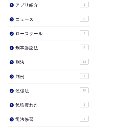
アプリ紹介
1
ニュース
5
ロースクール
1
刑事訴訟法
4
刑法
13
判例
1
勉強法
16
勉強疲れた
1
司法修習
4