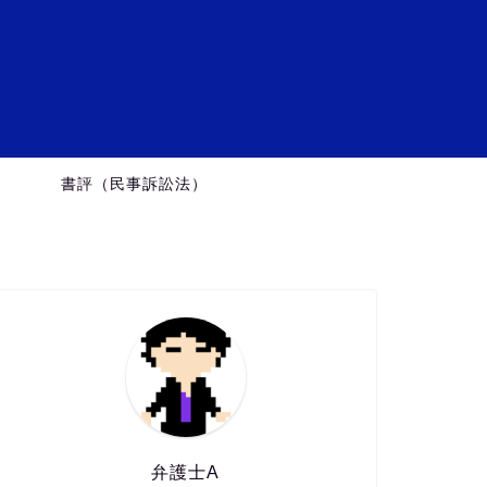
ミ
）
書評（民事訴訟法）
弁護士A