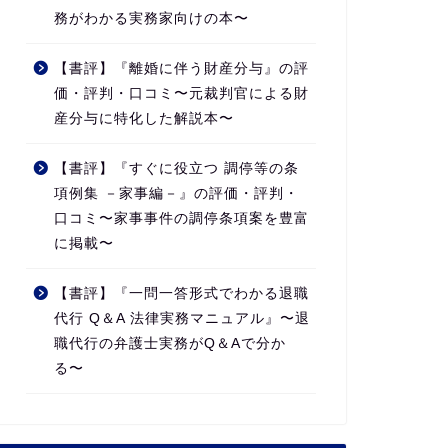
務がわかる実務家向けの本〜
【書評】『離婚に伴う財産分与』の評
価・評判・口コミ〜元裁判官による財
産分与に特化した解説本〜
【書評】『すぐに役立つ 調停等の条
項例集 －家事編－』の評価・評判・
口コミ〜家事事件の調停条項案を豊富
に掲載〜
【書評】『一問一答形式でわかる退職
代行 Q＆A 法律実務マニュアル』〜退
職代行の弁護士実務がQ＆Aで分か
る〜