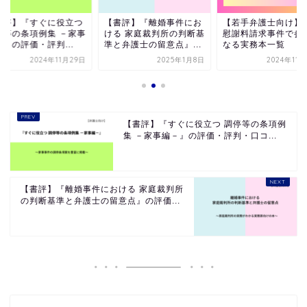
ぐに役立つ
【書評】『離婚事件にお
【若手弁護士向け】不貞
例集 －家事
ける 家庭裁判所の判断基
慰謝料請求事件で参考に
評判...
準と弁護士の留意点』...
なる実務本一覧
24年11月29日
2025年1月8日
2024年11月22日
【書評】『すぐに役立つ 調停等の条項例
集 －家事編－』の評価・評判・口コ...
【書評】『離婚事件における 家庭裁判所
の判断基準と弁護士の留意点』の評価...