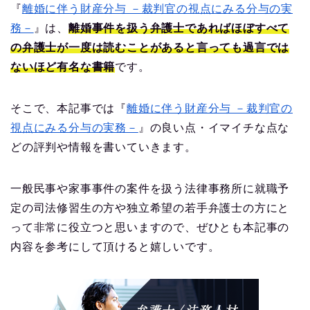
『
離婚に伴う財産分与 －裁判官の視点にみる分与の実
務－
』は、
離婚事件を扱う弁護士であればほぼすべて
の弁護士が一度は読むことがあると言っても過言では
ないほど有名な書籍
です。
そこで、本記事では『
離婚に伴う財産分与 －裁判官の
視点にみる分与の実務－
』の良い点・イマイチな点な
どの評判や情報を書いていきます。
一般民事や家事事件の案件を扱う法律事務所に就職予
定の司法修習生の方や独立希望の若手弁護士の方にと
って非常に役立つと思いますので、ぜひとも本記事の
内容を参考にして頂けると嬉しいです。