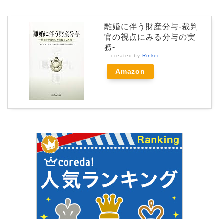
離婚に伴う財産分与-裁判
官の視点にみる分与の実
務-
created by
Rinker
Amazon