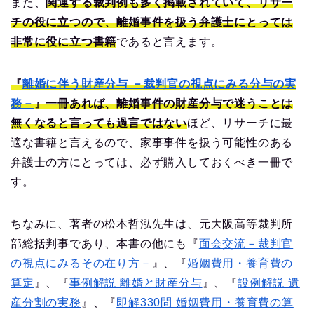
また、
関連する裁判例も多く掲載されていて、リサー
チの役に立つので、離婚事件を扱う弁護士にとっては
非常に役に立つ書籍
であると言えます。
『
離婚に伴う財産分与 －裁判官の視点にみる分与の実
務－
』一冊あれば、離婚事件の財産分与で迷うことは
無くなると言っても過言ではない
ほど、リサーチに最
適な書籍と言えるので、家事事件を扱う可能性のある
弁護士の方にとっては、必ず購入しておくべき一冊で
す。
ちなみに、著者の松本哲泓先生は、元大阪高等裁判所
部総括判事であり、本書の他にも『
面会交流－裁判官
の視点にみるその在り方－
』、『
婚姻費用・養育費の
算定
』、『
事例解説 離婚と財産分与
』、『
設例解説 遺
産分割の実務
』、『
即解330問 婚姻費用・養育費の算