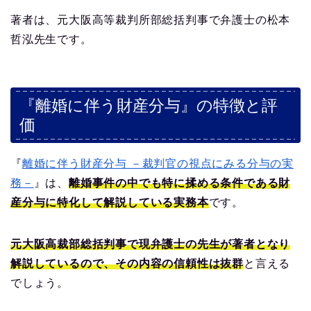
著者は、元大阪高等裁判所部総括判事で弁護士の松本
哲泓先生です。
『離婚に伴う財産分与』の特徴と評
価
『
離婚に伴う財産分与 －裁判官の視点にみる分与の実
務－
』は、
離婚事件の中でも特に揉める条件である財
産分与に特化して解説している実務本
です。
元大阪高裁部総括判事で現弁護士の先生が著者となり
解説しているので、その内容の信頼性は抜群
と言える
でしょう。