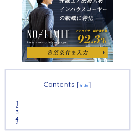
Contents
[
]
hide