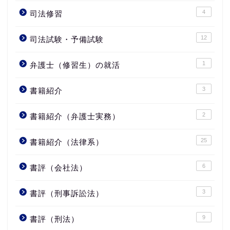
4
司法修習
12
司法試験・予備試験
1
弁護士（修習生）の就活
3
書籍紹介
2
書籍紹介（弁護士実務）
25
書籍紹介（法律系）
6
書評（会社法）
3
書評（刑事訴訟法）
9
書評（刑法）