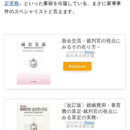
定実務
』といった書籍を出版している、まさに家事事
件のスペシャリストと言えます。
面会交流－裁判官の視点に
みるその在り方－
created by
Rinker
新日本法規出版
Amazon
〔改訂版〕婚姻費用・養育
費の算定-裁判官の視点に
みる算定の実務-
created by
Rinker
新日本法規出版