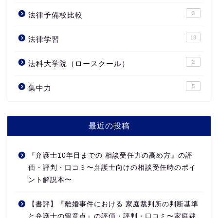
3
法律予備校比較
13
法律学習
2
法科大学院（ロースクール）
5
集中力
最近の投稿
『弁護士10年目までの 相談受任力の高め方』の評
価・評判・口コミ〜弁護士向けの相談受任時のポイ
ント解説本〜
【書評】『離婚事件における 家庭裁判所の判断基準
と弁護士の留意点』の評価・評判・口コミ〜家庭裁