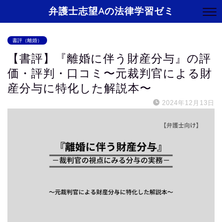
弁護士志望Aの法律学習ゼミ
書評（離婚）
【書評】『離婚に伴う財産分与』の評
価・評判・口コミ〜元裁判官による財
産分与に特化した解説本〜
2024年12月13日