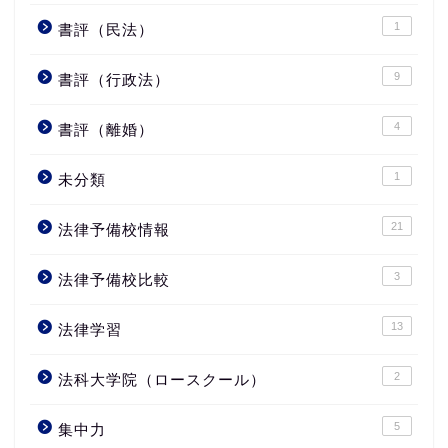
1
書評（民法）
9
書評（行政法）
4
書評（離婚）
1
未分類
21
法律予備校情報
3
法律予備校比較
13
法律学習
2
法科大学院（ロースクール）
5
集中力