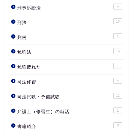
4
刑事訴訟法
13
刑法
1
判例
16
勉強法
1
勉強疲れた
4
司法修習
12
司法試験・予備試験
1
弁護士（修習生）の就活
3
書籍紹介