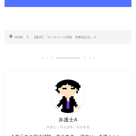
HOME
【書評】『ロースクール演習 刑事訴訟法』-2
弁護士A
弁護士｜司法試験一発合格者