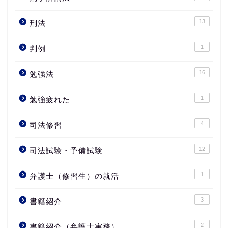
13
刑法
1
判例
16
勉強法
1
勉強疲れた
4
司法修習
12
司法試験・予備試験
1
弁護士（修習生）の就活
3
書籍紹介
2
書籍紹介（弁護士実務）