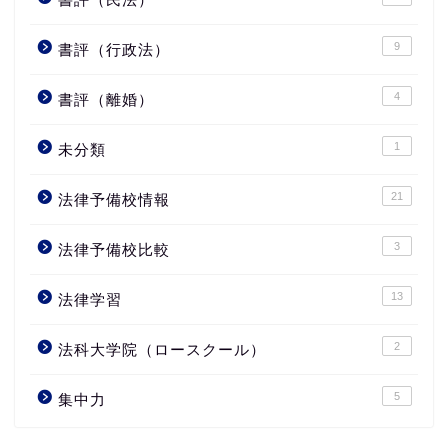
9
書評（行政法）
4
書評（離婚）
1
未分類
21
法律予備校情報
3
法律予備校比較
13
法律学習
2
法科大学院（ロースクール）
5
集中力