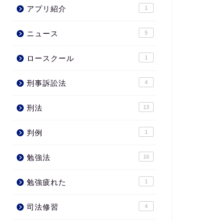
アプリ紹介
1
ニュース
5
ロースクール
1
刑事訴訟法
4
刑法
13
判例
1
勉強法
16
勉強疲れた
1
司法修習
4