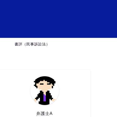
ミ
）
書評（民事訴訟法）
弁護士A