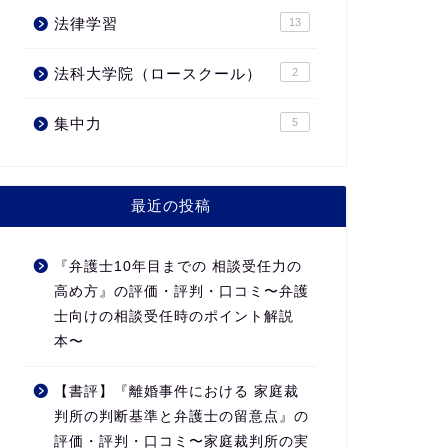
法律学習
13
法科大学院（ロースクール）
2
集中力
5
最近の投稿
『弁護士10年目までの 相談受任力の
高め方』の評価・評判・口コミ〜弁護
士向けの相談受任時のポイント解説
本〜
【書評】『離婚事件における 家庭裁
判所の判断基準と弁護士の留意点』の
評価・評判・口コミ〜家庭裁判所の実