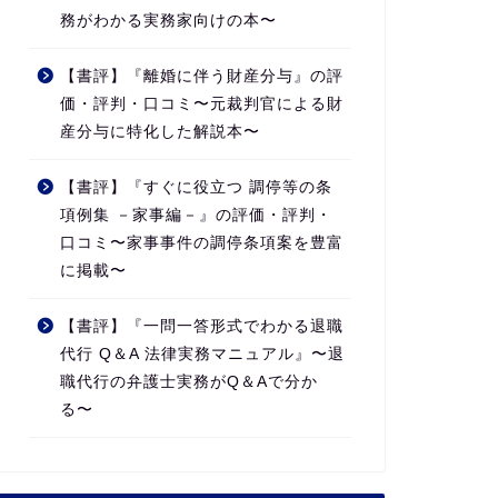
務がわかる実務家向けの本〜
【書評】『離婚に伴う財産分与』の評
価・評判・口コミ〜元裁判官による財
産分与に特化した解説本〜
【書評】『すぐに役立つ 調停等の条
項例集 －家事編－』の評価・評判・
口コミ〜家事事件の調停条項案を豊富
に掲載〜
【書評】『一問一答形式でわかる退職
代行 Q＆A 法律実務マニュアル』〜退
職代行の弁護士実務がQ＆Aで分か
る〜