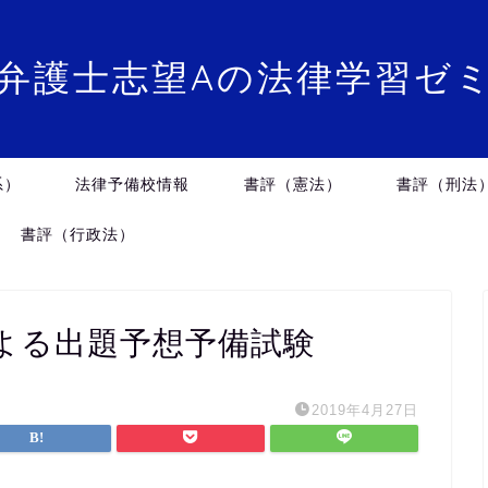
弁護士志望Aの法律学習ゼ
系）
法律予備校情報
書評（憲法）
書評（刑法
書評（行政法）
による出題予想予備試験
2019年4月27日