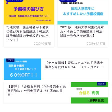
司法試験一発合格者が予備校
2021版｜法科大学院生に絶対
の選び方を徹底解説【司法試
おすすめな予備校講座【司法
験予備試験の予備校選びのポ
試験一発合格者が選ぶ】
イント】
2020年3月7日
2021年1月17日
【セール情報】資格スクエアの司法書士
講座が今だけ６０%OFF（１２月２８...
【書評】『合格る判例（うかる判例）民
事訴訟法』〜判例百選よりも薄めの周
回...