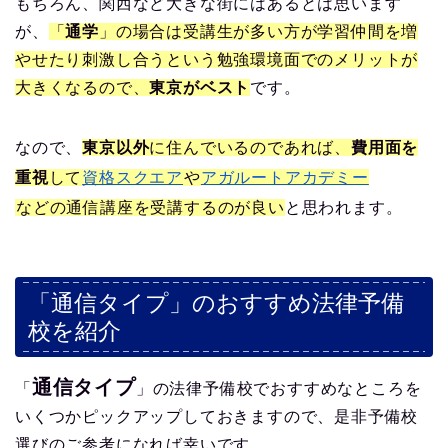
もちろん、関西など大きな街にはあるとは思います
が、
「
通学
」の場合は受講生が多い方が学習仲間を増
やせたり刺激し合うという勉強環境面でのメリットが
大きくなるので、
東京がベスト
です。
なので、
東京以外
に住んでいるのであれば、
費用面を
重視
して
資格スクエア
や
アガルートアカデミー
などの通信講座を受講するのが良い
と思われます。
「通信タイプ」のおすすめ法律予備
校を紹介
通信タイプ
「
」の法律予備校でおすすめなところを
いくつかピックアップしておきますので、是非予備校
選びのご参考になれば幸いです。