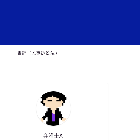
ミ
）
書評（民事訴訟法）
弁護士A