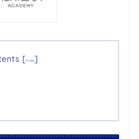
tents
[
]
hide