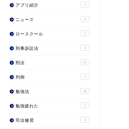
アプリ紹介
1
ニュース
5
ロースクール
1
刑事訴訟法
4
刑法
13
判例
1
勉強法
16
勉強疲れた
1
司法修習
4