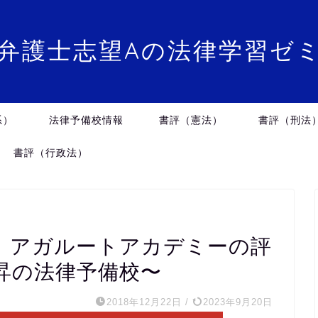
弁護士志望Aの法律学習ゼ
系）
法律予備校情報
書評（憲法）
書評（刑法
書評（行政法）
】アガルートアカデミーの評
昇の法律予備校〜
2018年12月22日
/
2023年9月20日