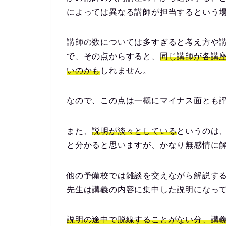
によっては異なる講師が担当するという
講師の数については多すぎると考え方や
で、その点からすると、
同じ講師が各講
いのかも
しれません。
なので、この点は一概にマイナス面とも
また、
説明が淡々としている
というのは
と分かると思いますが、かなり無感情に
他の予備校では雑談を交えながら解説す
先生は講義の内容に集中した説明になっ
説明の途中で脱線することがない分、講