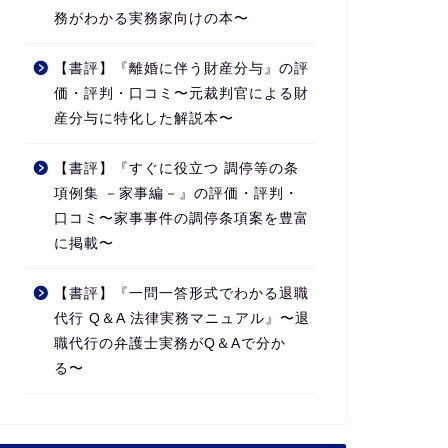
務がわかる実務家向けの本〜
【書評】『離婚に伴う財産分与』の評
価・評判・口コミ〜元裁判官による財
産分与に特化した解説本〜
【書評】『すぐに役立つ 調停等の条
項例集 －家事編－』の評価・評判・
口コミ〜家事事件の調停条項案を豊富
に掲載〜
【書評】『一問一答形式でわかる退職
代行 Q＆A 法律実務マニュアル』〜退
職代行の弁護士実務がQ＆Aで分か
る〜