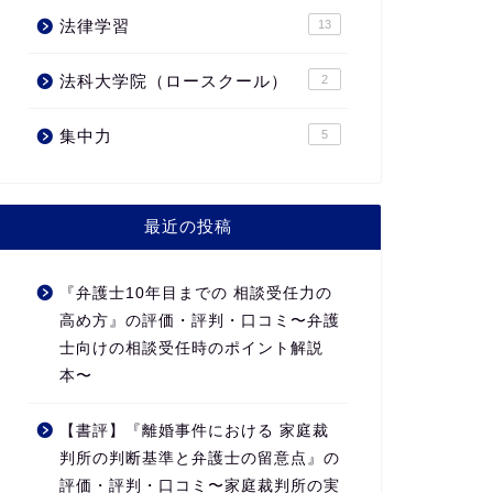
法律学習
13
法科大学院（ロースクール）
2
集中力
5
最近の投稿
『弁護士10年目までの 相談受任力の
高め方』の評価・評判・口コミ〜弁護
士向けの相談受任時のポイント解説
本〜
【書評】『離婚事件における 家庭裁
判所の判断基準と弁護士の留意点』の
評価・評判・口コミ〜家庭裁判所の実