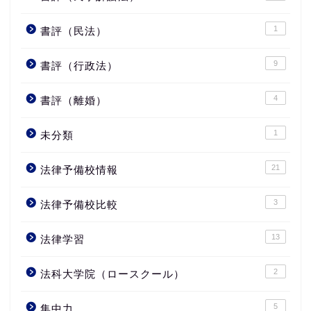
1
書評（民法）
9
書評（行政法）
4
書評（離婚）
1
未分類
21
法律予備校情報
3
法律予備校比較
13
法律学習
2
法科大学院（ロースクール）
5
集中力