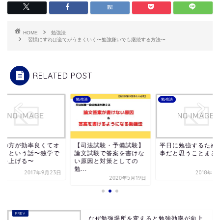
HOME
勉強法
習慣にすれば全てがうまくいく〜勉強嫌いでも継続する方法〜
RELATED POST
法
勉強法
勉強法
学の方が効率良くてオ
【司法試験・予備試験】
平日に勉強するため
スメという話〜独学で
論文試験で答案を書けな
事だと思うことまと
績を上げる〜
い原因と対策としての
勉...
2017年9月23日
2018年1
2020年5月19日
なぜ勉強場所を変えると勉強効率が向上