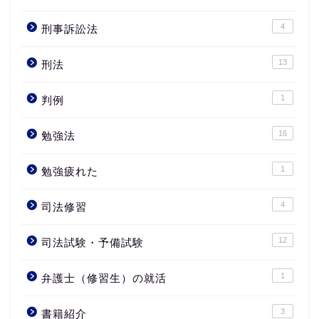
4
刑事訴訟法
13
刑法
1
判例
16
勉強法
1
勉強疲れた
4
司法修習
12
司法試験・予備試験
1
弁護士（修習生）の就活
3
書籍紹介