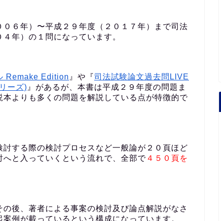
００６年）〜平成２９年度（２０１７年）まで司法
０４年）の１問になっています。
emake Edition
』や『
司法試験論文過去問LIVE
シリーズ)
』があるが、本書は平成２９年度の問題ま
説本よりも多くの問題を解説している点が特徴的で
検討する際の検討プロセスなど一般論が２０頁ほど
討へと入っていくという流れで、全部で
４５０頁を
その後、著者による事案の検討及び論点解説がなさ
起案例が載っているという構成になっています。