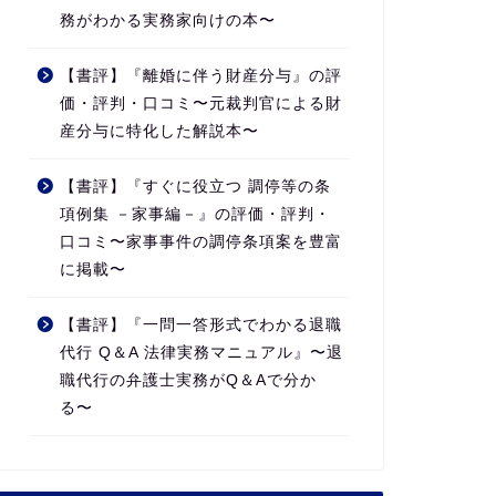
務がわかる実務家向けの本〜
【書評】『離婚に伴う財産分与』の評
価・評判・口コミ〜元裁判官による財
産分与に特化した解説本〜
【書評】『すぐに役立つ 調停等の条
項例集 －家事編－』の評価・評判・
口コミ〜家事事件の調停条項案を豊富
に掲載〜
【書評】『一問一答形式でわかる退職
代行 Q＆A 法律実務マニュアル』〜退
職代行の弁護士実務がQ＆Aで分か
る〜