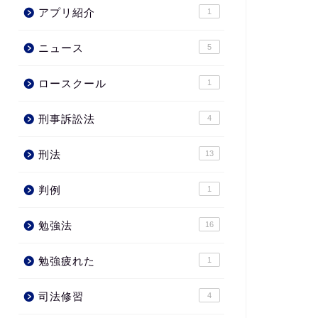
アプリ紹介
1
ニュース
5
ロースクール
1
刑事訴訟法
4
刑法
13
判例
1
勉強法
16
勉強疲れた
1
司法修習
4