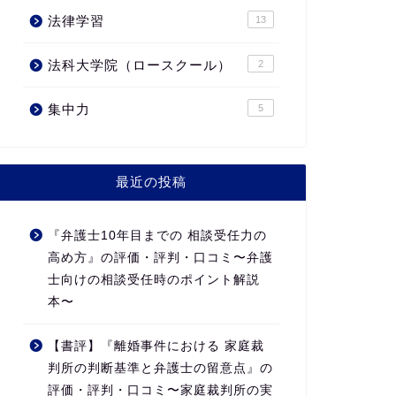
法律学習
13
法科大学院（ロースクール）
2
集中力
5
最近の投稿
『弁護士10年目までの 相談受任力の
高め方』の評価・評判・口コミ〜弁護
士向けの相談受任時のポイント解説
本〜
【書評】『離婚事件における 家庭裁
判所の判断基準と弁護士の留意点』の
評価・評判・口コミ〜家庭裁判所の実