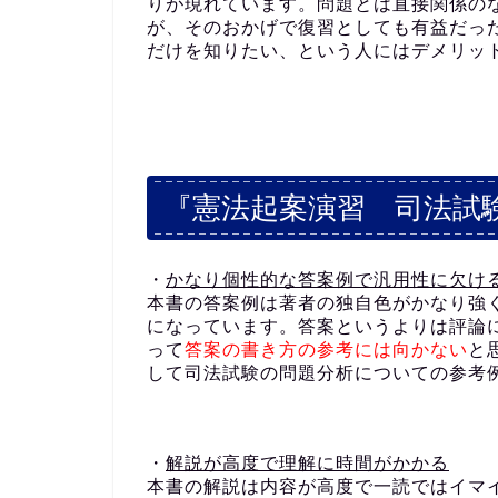
りが現れています。問題とは直接関係の
が、そのおかげで復習としても有益だっ
だけを知りたい、という人にはデメリッ
『憲法起案演習 司法試
・
かなり個性的な答案例で汎用性に欠け
本書の答案例は著者の独自色がかなり強
になっています。答案というよりは評論
って
答案の書き方の参考には向かない
と
して司法試験の問題分析についての参考
・
解説が高度で理解に時間がかかる
本書の解説は内容が高度で一読ではイマ