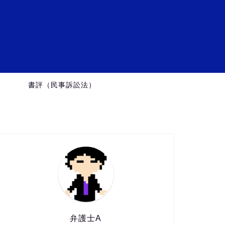
ミ
）
書評（民事訴訟法）
弁護士A