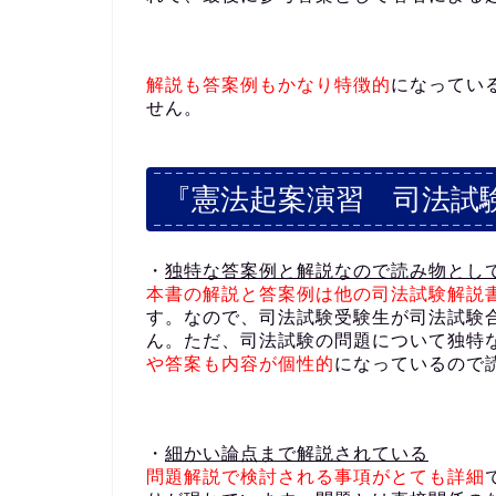
解説も答案例もかなり特徴的
になってい
せん。
『憲法起案演習 司法試
・
独特な答案例と解説なので読み物とし
本書の解説と答案例は他の司法試験解説
す。なので、司法試験受験生が司法試験
ん。ただ、司法試験の問題について独特
や答案も内容が個性的
になっているので
・
細かい論点まで解説されている
問題解説で検討される事項がとても詳細