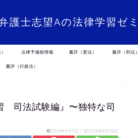
弁護士志望Aの法律学習ゼ
系）
法律予備校情報
書評（憲法）
書評（刑法
書評（行政法）
習 司法試験編』〜独特な司
2018年5月1日
/
2023年9月20日