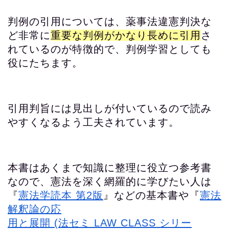
判例の引用については、薬事法違憲判決な
ど非常に
重要な判例がかなり長めに引用
さ
れているのが特徴的で、判例学習としても
役にたちます。
引用判旨には見出しが付いているので読み
やすくなるよう工夫されています。
本書はあくまで知識に整理に役立つ参考書
なので、憲法を深く網羅的に学びたい人は
『
憲法学読本 第2版
』などの基本書や『
憲法
解釈論の応
用と展開 (法セミ LAW CLASS シリー