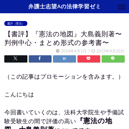
弁護士志望Aの法律学習ゼミ
書評（憲法）
【書評】『憲法の地図』大島義則著〜
判例中心・まとめ形式の参考書〜
2018年8月1日
/
2023年9月20日
（この記事はプロモーションを含みます。）
こんにちは
今回書いていくのは、法科大学院生や予備試
『憲法の地
験受験生の間で評価の高い