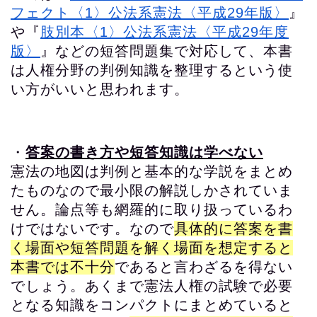
フェクト〈1〉公法系憲法〈平成29年版〉
』
や『
肢別本〈1〉公法系憲法〈平成29年度
版〉
』などの短答問題集で対応して、本書
は人権分野の判例知識を整理するという使
い方がいいと思われます。
・
答案の書き方や短答知識は学べない
憲法の地図は判例と基本的な学説をまとめ
たものなので最小限の解説しかされていま
せん。論点等も網羅的に取り扱っているわ
けではないです。なので
具体的に答案を書
く場面や短答問題を解く場面を想定すると
本書では不十分
であると言わざるを得ない
でしょう。あくまで憲法人権の試験で必要
となる知識をコンパクトにまとめていると