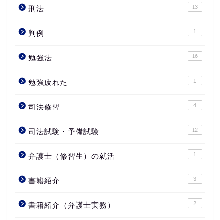
13
刑法
1
判例
16
勉強法
1
勉強疲れた
4
司法修習
12
司法試験・予備試験
1
弁護士（修習生）の就活
3
書籍紹介
2
書籍紹介（弁護士実務）