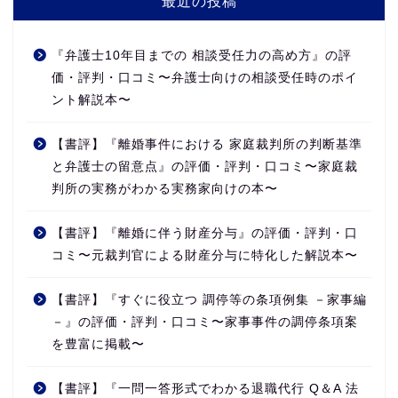
最近の投稿
『弁護士10年目までの 相談受任力の高め方』の評
価・評判・口コミ〜弁護士向けの相談受任時のポイ
ント解説本〜
【書評】『離婚事件における 家庭裁判所の判断基準
と弁護士の留意点』の評価・評判・口コミ〜家庭裁
判所の実務がわかる実務家向けの本〜
【書評】『離婚に伴う財産分与』の評価・評判・口
コミ〜元裁判官による財産分与に特化した解説本〜
【書評】『すぐに役立つ 調停等の条項例集 －家事編
－』の評価・評判・口コミ〜家事事件の調停条項案
を豊富に掲載〜
【書評】『一問一答形式でわかる退職代行 Q＆A 法