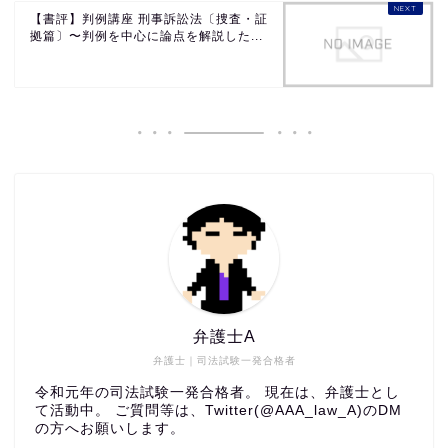
【書評】判例講座 刑事訴訟法〔捜査・証
拠篇〕〜判例を中心に論点を解説した...
弁護士A
弁護士｜司法試験一発合格者
令和元年の司法試験一発合格者。 現在は、弁護士とし
て活動中。 ご質問等は、Twitter(@AAA_law_A)のDM
の方へお願いします。