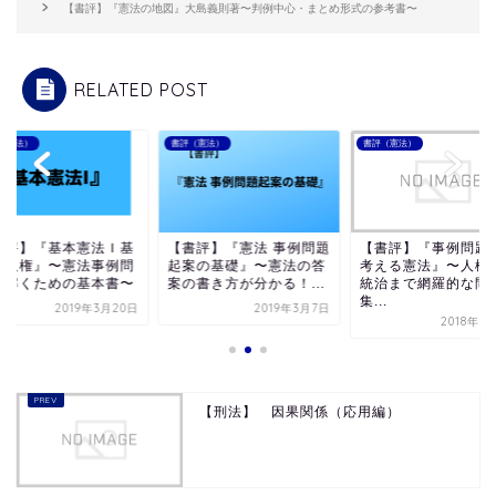
【書評】『憲法の地図』大島義則著〜判例中心・まとめ形式の参考書〜
RELATED POST
（憲法）
書評（憲法）
書評（憲法）
書評】『基本憲法Ｉ基
【書評】『憲法 事例問題
【書評】『事例問題
的人権』〜憲法事例問
起案の基礎』〜憲法の答
考える憲法』〜人権
を解くための基本書〜
案の書き方が分かる！...
統治まで網羅的な問
集...
2019年3月20日
2019年3月7日
2018年1
【刑法】 因果関係（応用編）