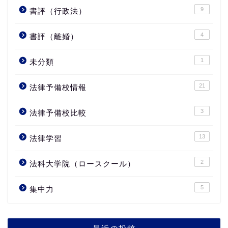
9
書評（行政法）
4
書評（離婚）
1
未分類
21
法律予備校情報
3
法律予備校比較
13
法律学習
2
法科大学院（ロースクール）
5
集中力