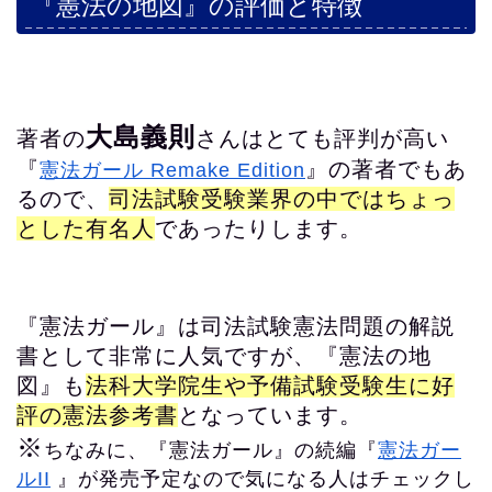
『憲法の地図』の評価と特徴
大島義則
著者の
さんはとても評判が高い
『
』の著者でもあ
憲法ガール Remake Edition
るので、
司法試験受験業界の中ではちょっ
とした有名人
であったりします。
『憲法ガール』は司法試験憲法問題の解説
書として非常に人気ですが、『憲法の地
図』も
法科大学院生や予備試験受験生に好
評の憲法参考書
となっています。
※
ちなみに、『憲法ガール』の続編『
憲法ガー
ルII
』が発売予定なので気になる人はチェックし