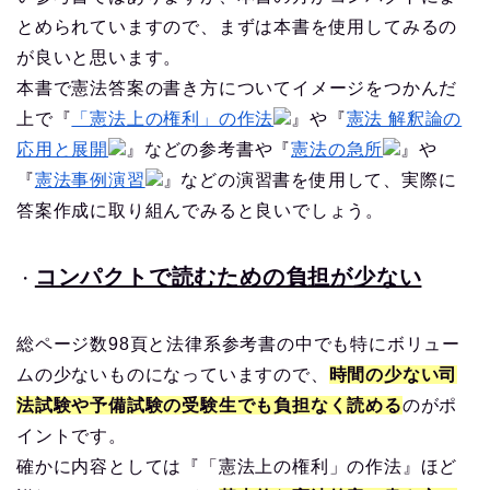
とめられていますので、まずは本書を使用してみるの
が良いと思います。
本書で憲法答案の書き方についてイメージをつかんだ
上で『
「憲法上の権利」の作法
』や『
憲法 解釈論の
応用と展開
』などの参考書や『
憲法の急所
』や
『
憲法事例演習
』などの演習書を使用して、実際に
答案作成に取り組んでみると良いでしょう。
コンパクトで読むための負担が少ない
・
総ページ数98頁と法律系参考書の中でも特にボリュー
ムの少ないものになっていますので、
時間の少ない司
法試験や予備試験の受験生でも負担なく読める
のがポ
イントです。
確かに内容としては『「憲法上の権利」の作法』ほど