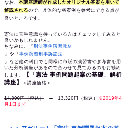
なお、
本講座講師が作成したオリジナル答案を用いて
解説される
ので、具体的な答案例を参考にできる点が
良いところです。
憲法に苦手意識を持っている方はチェックしてみると
良いかもしれません。
ちなみに、『
刑法事例演習教材
』や『
事例演習刑事訴訟法
』など他の科目でも同様に市販の演習書や参考書を用
いた分析講座があるので合わせて見てみるのをお勧め
【「憲法 事例問題起案の基礎」解析
します。
講座】
＜講座価格＞
14,800円（税込）
➡︎ 13,320円（税込）
※2019年4
月1日まで