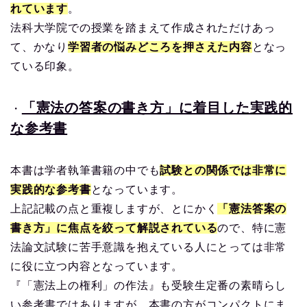
れています
。
法科大学院での授業を踏まえて作成されただけあっ
て、かなり
学習者の悩みどころを押さえた内容
となっ
ている印象。
「憲法の答案の書き方」に着目した実践的
・
な参考書
本書は学者執筆書籍の中でも
試験との関係では非常に
実践的な参考書
となっています。
上記記載の点と重複しますが、とにかく
「憲法答案の
書き方」に焦点を絞って解説されている
ので、特に憲
法論文試験に苦手意識を抱えている人にとっては非常
に役に立つ内容となっています。
『「憲法上の権利」の作法』も受験生定番の素晴らし
い参考書ではありますが、本書の方がコンパクトにま