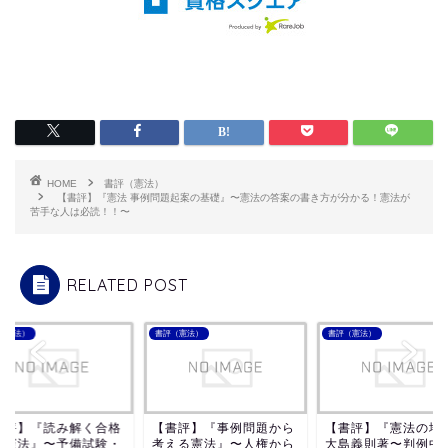
HOME
書評（憲法）
【書評】『憲法 事例問題起案の基礎』〜憲法の答案の書き方が分かる！憲法が
苦手な人は必読！！〜
RELATED POST
（憲法）
書評（憲法）
書評（憲法）
書評】『読み解く合格
【書評】『事例問題から
【書評】『憲法の地
考憲法』〜予備試験・
考える憲法』〜人権から
大島義則著〜判例中