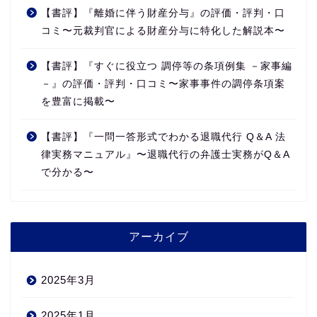
【書評】『離婚に伴う財産分与』の評価・評判・口
コミ〜元裁判官による財産分与に特化した解説本〜
【書評】『すぐに役立つ 調停等の条項例集 －家事編
－』の評価・評判・口コミ〜家事事件の調停条項案
を豊富に掲載〜
【書評】『一問一答形式でわかる退職代行 Q＆A 法
律実務マニュアル』〜退職代行の弁護士実務がQ＆A
で分かる〜
アーカイブ
2025年3月
2025年1月