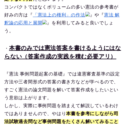
コンパクトではなくボリュームの多い憲法の参考書が
好みの方は『
「憲法上の権利」の作法
』や『
憲法 解
釈論の応用と展開
』を利用してみると良いでしょ
う。
本書のみでは憲法答案を書けるようにはな
・
らない（答案作成の実践を積む必要アリ）
『憲法 事例問題起案の基礎』では違憲審査基準の設定
方法や三者間形式の答案の書き方などが学べるので、
すごく憲法の論文問題を解いて答案作成をしたいとい
う意欲は上がります。
しかし、実際に事例問題を踏まえて解説しているわけ
ではありませんので、やはり
本書を参考にしながら司
法試験過去問など事例問題をたくさん解いてみること