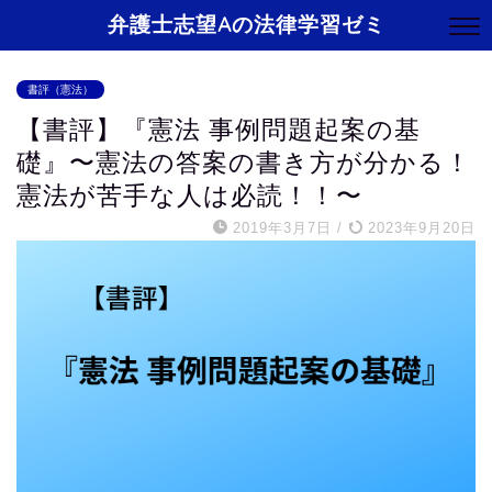
弁護士志望Aの法律学習ゼミ
書評（憲法）
【書評】『憲法 事例問題起案の基
礎』〜憲法の答案の書き方が分かる！
憲法が苦手な人は必読！！〜
2019年3月7日
/
2023年9月20日