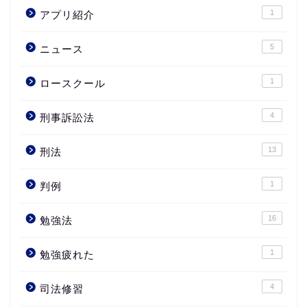
1
アプリ紹介
5
ニュース
1
ロースクール
4
刑事訴訟法
13
刑法
1
判例
16
勉強法
1
勉強疲れた
4
司法修習