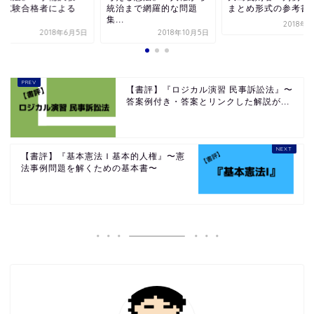
法試験合格者による
統治まで網羅的な問題
まとめ形式の参考書
.
集...
2018年
2018年6月5日
2018年10月5日
【書評】『ロジカル演習 民事訴訟法』〜
答案例付き・答案とリンクした解説が...
【書評】『基本憲法Ｉ基本的人権』〜憲
法事例問題を解くための基本書〜