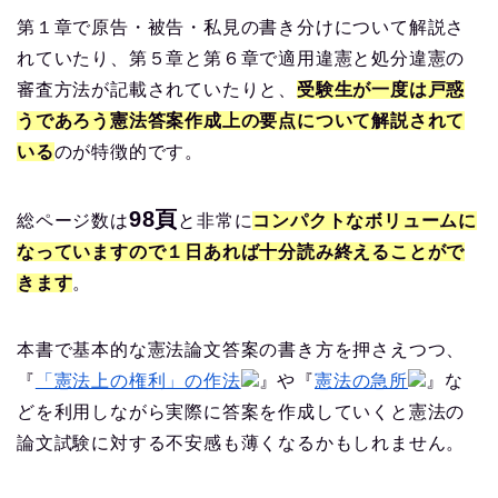
第１章で原告・被告・私見の書き分けについて解説さ
れていたり、第５章と第６章で適用違憲と処分違憲の
審査方法が記載されていたりと、
受験生が一度は戸惑
うであろう憲法答案作成上の要点について解説されて
いる
のが特徴的です。
98頁
総ページ数は
と非常に
コンパクトなボリュームに
なっていますので１日あれば十分読み終えることがで
きます
。
本書で基本的な憲法論文答案の書き方を押さえつつ、
『
「憲法上の権利」の作法
』や『
憲法の急所
』な
どを利用しながら実際に答案を作成していくと憲法の
論文試験に対する不安感も薄くなるかもしれません。