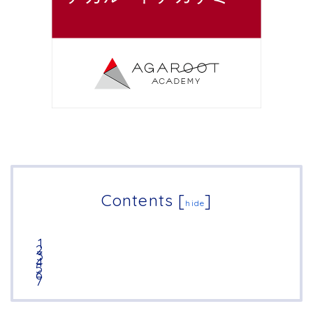
Contents
[
]
hide