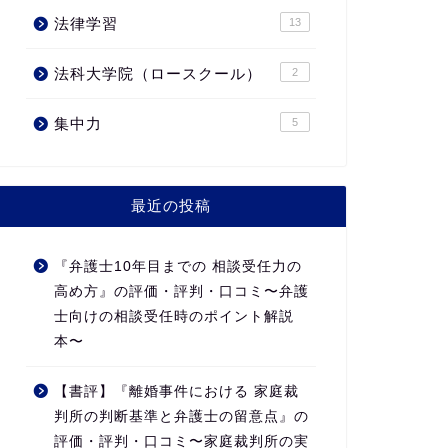
法律学習
13
法科大学院（ロースクール）
2
集中力
5
最近の投稿
『弁護士10年目までの 相談受任力の
高め方』の評価・評判・口コミ〜弁護
士向けの相談受任時のポイント解説
本〜
【書評】『離婚事件における 家庭裁
判所の判断基準と弁護士の留意点』の
評価・評判・口コミ〜家庭裁判所の実