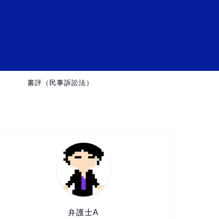
ミ
）
書評（民事訴訟法）
弁護士A