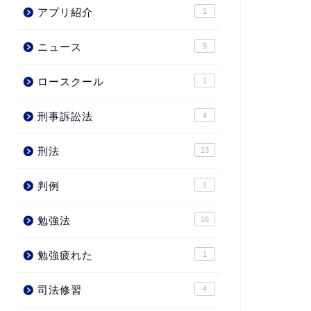
アプリ紹介
1
ニュース
5
ロースクール
1
刑事訴訟法
4
刑法
13
判例
1
勉強法
16
勉強疲れた
1
司法修習
4