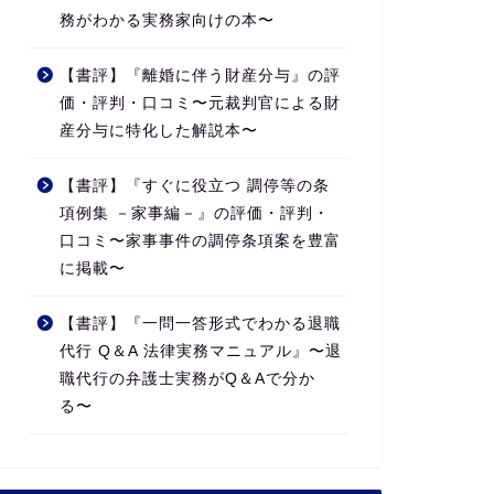
務がわかる実務家向けの本〜
【書評】『離婚に伴う財産分与』の評
価・評判・口コミ〜元裁判官による財
産分与に特化した解説本〜
【書評】『すぐに役立つ 調停等の条
項例集 －家事編－』の評価・評判・
口コミ〜家事事件の調停条項案を豊富
に掲載〜
【書評】『一問一答形式でわかる退職
代行 Q＆A 法律実務マニュアル』〜退
職代行の弁護士実務がQ＆Aで分か
る〜