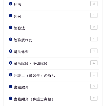
13
刑法
1
判例
16
勉強法
1
勉強疲れた
4
司法修習
12
司法試験・予備試験
1
弁護士（修習生）の就活
3
書籍紹介
2
書籍紹介（弁護士実務）