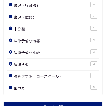
9
書評（行政法）
4
書評（離婚）
1
未分類
21
法律予備校情報
3
法律予備校比較
13
法律学習
2
法科大学院（ロースクール）
5
集中力