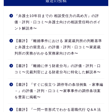
最近の投稿
『弁護士10年目までの 相談受任力の高め方』の評
価・評判・口コミ〜弁護士向けの相談受任時のポイ
ント解説本〜
【書評】『離婚事件における 家庭裁判所の判断基準
と弁護士の留意点』の評価・評判・口コミ〜家庭裁
判所の実務がわかる実務家向けの本〜
【書評】『離婚に伴う財産分与』の評価・評判・口
コミ〜元裁判官による財産分与に特化した解説本〜
【書評】『すぐに役立つ 調停等の条項例集 －家事編
－』の評価・評判・口コミ〜家事事件の調停条項案
を豊富に掲載〜
【書評】『一問一答形式でわかる退職代行 Q＆A 法