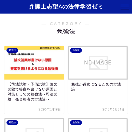
弁護士志望Aの法律学習ゼミ
― CATEGORY ―
勉強法
勉強法
勉強法
【司法試験・予備試験】論文
勉強が得意になるための方法
試験で答案を書けない原因と
論
対策としての勉強法〜司法試
験一発合格者の方法論〜
2020年5月19日
2018年6月21日
勉強法
勉強法