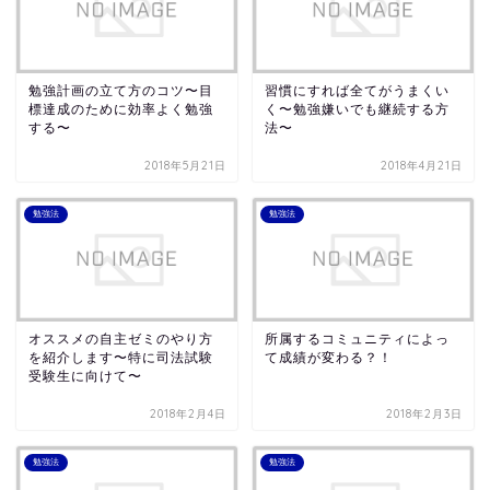
勉強計画の立て方のコツ〜目
習慣にすれば全てがうまくい
標達成のために効率よく勉強
く〜勉強嫌いでも継続する方
する〜
法〜
2018年5月21日
2018年4月21日
勉強法
勉強法
オススメの自主ゼミのやり方
所属するコミュニティによっ
を紹介します〜特に司法試験
て成績が変わる？！
受験生に向けて〜
2018年2月4日
2018年2月3日
勉強法
勉強法