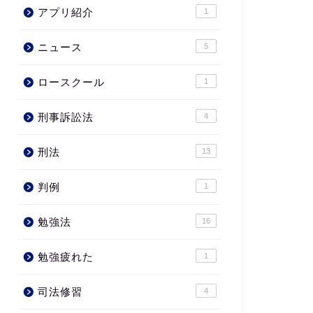
アプリ紹介
1
ニュース
5
ロースクール
1
刑事訴訟法
4
刑法
13
判例
1
勉強法
16
勉強疲れた
1
司法修習
4