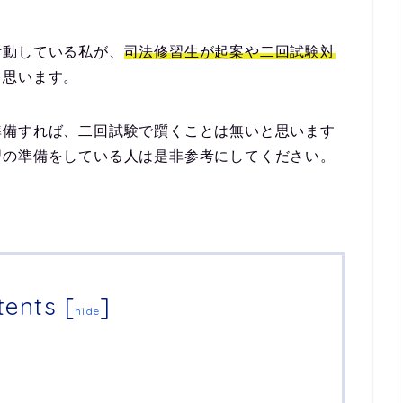
活動している私が、
司法修習生が起案や二回試験対
と思います。
準備すれば、二回試験で躓くことは無いと思います
習の準備をしている人は是非参考にしてください。
tents
[
]
hide