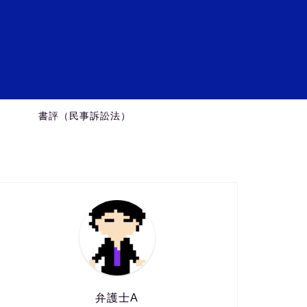
ミ
）
書評（民事訴訟法）
弁護士A