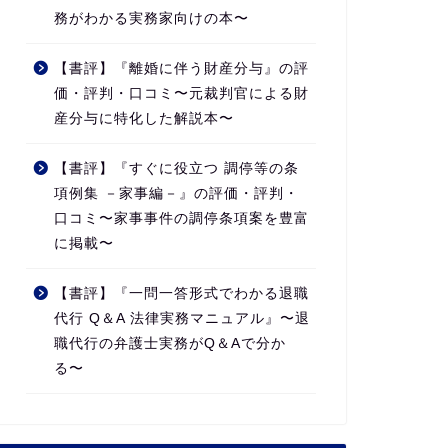
務がわかる実務家向けの本〜
【書評】『離婚に伴う財産分与』の評
価・評判・口コミ〜元裁判官による財
産分与に特化した解説本〜
【書評】『すぐに役立つ 調停等の条
項例集 －家事編－』の評価・評判・
口コミ〜家事事件の調停条項案を豊富
に掲載〜
【書評】『一問一答形式でわかる退職
代行 Q＆A 法律実務マニュアル』〜退
職代行の弁護士実務がQ＆Aで分か
る〜