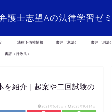
弁護士志望Aの法律学習ゼ
系）
法律予備校情報
書評（憲法）
書評（刑法
書評（行政法）
本を紹介｜起案や二回試験の
】
2021年5月3日
/
2023年9月14日