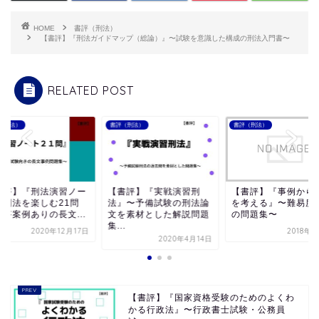
HOME
書評（刑法）
【書評】『刑法ガイドマップ（総論）』〜試験を意識した構成の刑法入門書〜
RELATED POST
（刑法）
書評（刑法）
書評（刑法）
書評】『刑法演習ノー
【書評】『実戦演習刑
【書評】『事例から
―刑法を楽しむ21問
法』〜予備試験の刑法論
を考える』〜難易度
〜答案例ありの長文...
文を素材とした解説問題
の問題集〜
集...
2020年12月17日
2018年
2020年4月14日
【書評】『国家資格受験のためのよくわ
かる行政法』〜行政書士試験・公務員