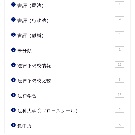
1
書評（民法）
9
書評（行政法）
4
書評（離婚）
1
未分類
21
法律予備校情報
3
法律予備校比較
13
法律学習
2
法科大学院（ロースクール）
5
集中力