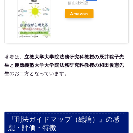
信山社出版
Amazon
著者は、
立教大学大学院法務研究科教授の辰井聡子先
生
と
慶應義塾大学大学院法務研究科教授の和田俊憲先
生
のお二方となっています。
『刑法ガイドマップ（総論）』の感
想・評価・特徴