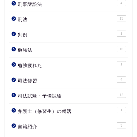
4
刑事訴訟法
13
刑法
1
判例
16
勉強法
1
勉強疲れた
4
司法修習
12
司法試験・予備試験
1
弁護士（修習生）の就活
3
書籍紹介