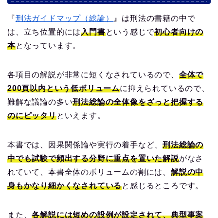
『
刑法ガイドマップ（総論）
』は刑法の書籍の中で
は、立ち位置的には
入門書
という感じで
初心者向けの
本
となっています。
各項目の解説が非常に短くなされているので、
全体で
200頁以内という低ボリューム
に抑えられているので、
難解な議論の多い
刑法総論の全体像をざっと把握する
のにピッタリ
といえます。
本書では、因果関係論や実行の着手など、
刑法総論の
中でも試験で頻出する分野に重点を置いた解説
がなさ
れていて、本書全体のボリュームの割には、
解説の中
身もかなり細かくなされている
と感じるところです。
また、
各解説には短めの設例が設定されて、典型事案