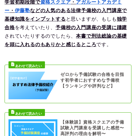
学習初期段階で
資格スクエア
・
アガルートアカデミ
ー
・
伊藤塾
などの人気のある法律予備校の入門講座で
基礎知識をインプットする
と思いますが、もしも
独学
合格
を考えていたり、
予備校の入門講座の受講に躊躇
されていたりするのでしたら、
本書で刑法総論の基礎
を頭に入れるのもありかと感じるところ
です。
ゼロから予備試験の合格を目指
す初学者におすすめな予備校
【ランキングや評判など】
【体験談】資格スクエアの予備
試験入門講座を受講した感想〜
高評判の理由を解明〜